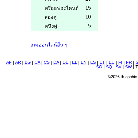
15
ทรีออฟอะไคนด์
10
สองคู่
5
หนึ่งคู่
เกมออนไลน์อื่น ๆ
AF
|
AR
|
BG
|
CA
|
CS
|
DA
|
DE
|
EL
|
EN
|
ES
|
ET
|
EU
|
FI
|
FR
|
SO
|
SQ
|
SV
|
SW
|
©2026 th.goobix