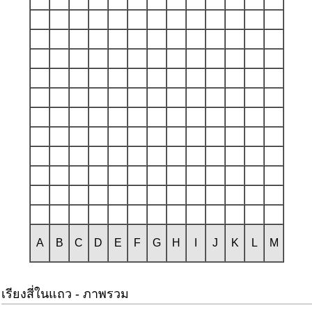
A
B
C
D
E
F
G
H
I
J
K
L
M
เรียงสี่ในแถว - ภาพรวม