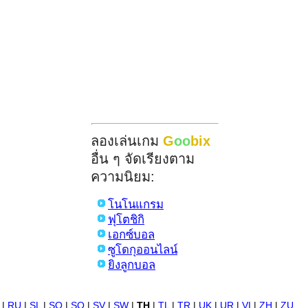
ลองเล่นเกม
G
oo
bix
อื่น ๆ จัดเรียงตาม
ความนิยม:
โนโนแกรม
ฟุโตชิกิ
เอกซ์บอล
ซูโดกุออนไลน์
ยิงลูกบอล
|
RU
|
SL
|
SO
|
SQ
|
SV
|
SW
|
TH
|
TL
|
TR
|
UK
|
UR
|
VI
|
ZH
|
ZU