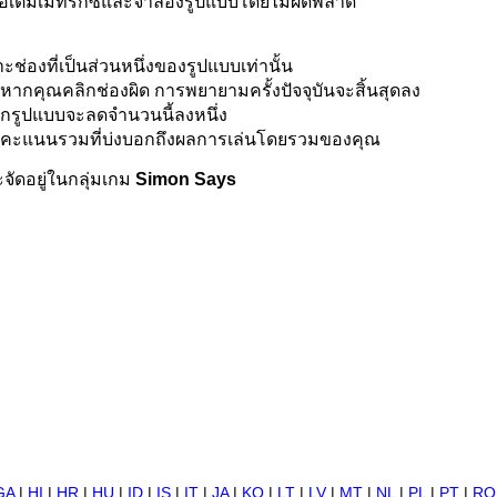
ื่อเติมเมทริกซ์และจำลองรูปแบบโดยไม่ผิดพลาด
่องที่เป็นส่วนหนึ่งของรูปแบบเท่านั้น
ม หากคุณคลิกช่องผิด การพยายามครั้งปัจจุบันจะสิ้นสุดลง
ทุกรูปแบบจะลดจำนวนนี้ลงหนึ่ง
ะเห็นคะแนนรวมที่บ่งบอกถึงผลการเล่นโดยรวมของคุณ
จัดอยู่ในกลุ่มเกม
Simon Says
GA
|
HI
|
HR
|
HU
|
ID
|
IS
|
IT
|
JA
|
KO
|
LT
|
LV
|
MT
|
NL
|
PL
|
PT
|
RO