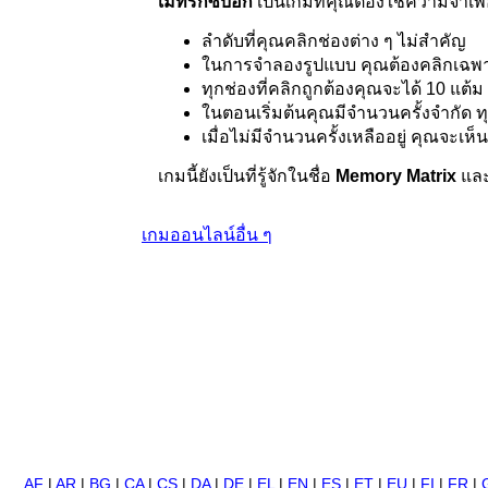
เมทริกซ์บอก
เป็นเกมที่คุณต้องใช้ความจำเพ
ลำดับที่คุณคลิกช่องต่าง ๆ ไม่สำคัญ
ในการจำลองรูปแบบ คุณต้องคลิกเฉพาะช
ทุกช่องที่คลิกถูกต้องคุณจะได้ 10 แต้
ในตอนเริ่มต้นคุณมีจำนวนครั้งจำกัด 
เมื่อไม่มีจำนวนครั้งเหลืออยู่ คุณจ
เกมนี้ยังเป็นที่รู้จักในชื่อ
Memory Matrix
และ
เกมออนไลน์อื่น ๆ
AF
|
AR
|
BG
|
CA
|
CS
|
DA
|
DE
|
EL
|
EN
|
ES
|
ET
|
EU
|
FI
|
FR
|