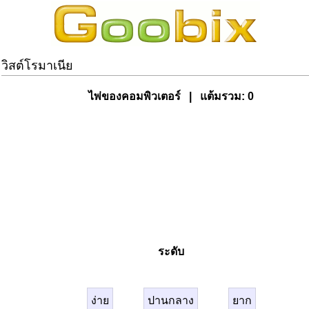
วิสต์โรมาเนีย
ไพ่ของคอมพิวเตอร์ | แต้มรวม:
0
ระดับ
ง่าย
ปานกลาง
ยาก