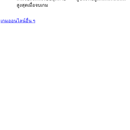
สูงสุดเมื่อจบเกม
เกมออนไลน์อื่น ๆ