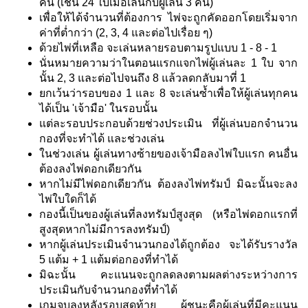
คน (เช่น 24 ใบเมื่อเล่นกับผู้เล่น 3 คน)
เพื่อให้ได้จำนวนที่ต้องการ ไพ่จะถูกคัดออกโดยเริ่มจาก
ค่าที่ต่ำกว่า (2, 3, 4 และต่อไปเรื่อย ๆ)
ด้วยไพ่ที่เหลือ จะเล่นหลายรอบตามรูปแบบ 1 - 8 - 1
นั่นหมายความว่าในตอนแรกแจกไพ่ผู้เล่นละ 1 ใบ จาก
นั้น 2, 3 และต่อไปจนถึง 8 แล้วลดกลับมาที่ 1
ยกเว้นว่ารอบของ 1 และ 8 จะเล่นซ้ำเพื่อให้ผู้เล่นทุกคน
ได้เป็น 'เจ้ามือ' ในรอบนั้น
แต่ละรอบประกอบด้วยช่วงประเมิน ที่ผู้เล่นบอกจำนวน
กองที่จะทำได้ และช่วงเล่น
ในช่วงเล่น ผู้เล่นทางซ้ายของเจ้ามือลงไพ่ใบแรก คนอื่น
ต้องลงไพ่ดอกเดียวกัน
หากไม่มีไพ่ดอกเดียวกัน ต้องลงไพ่ทรัมป์ มิฉะนั้นจะลง
ไพ่ใบใดก็ได้
กองนี้เป็นของผู้เล่นที่ลงทรัมป์สูงสุด (หรือไพ่ดอกแรกที่
สูงสุดหากไม่มีการลงทรัมป์)
หากผู้เล่นประเมินจำนวนกองได้ถูกต้อง จะได้รับรางวัล
5 แต้ม + 1 แต้มต่อกองที่ทำได้
มิฉะนั้น คะแนนจะถูกลดลงตามผลต่างระหว่างการ
ประเมินกับจำนวนกองที่ทำได้
เกมจบลงหลังรอบสุดท้าย ผู้ชนะคือผู้เล่นที่มีคะแนน